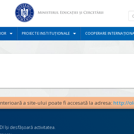
IOR
PROIECTE INSTITUȚIONALE
COOPERARE INTERNAȚION
terioară a site-ului poate fi accesată la adresa:
http://ol
I îşi desfăşoară activitatea.