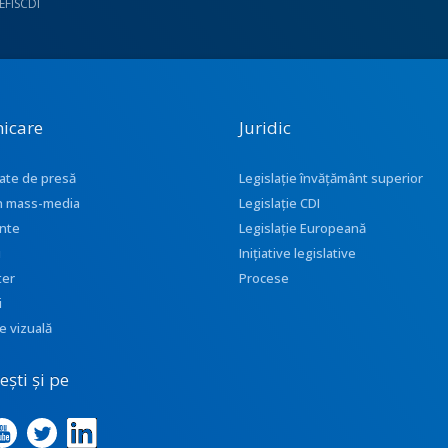
UEFISCDI
icare
Juridic
ate de presă
Legislație învățământ superior
 în mass-media
Legislație CDI
nte
Legislație Europeană
i
Inițiative legislative
ter
Procese
i
e vizuală
ști și pe