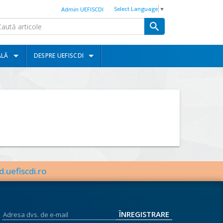
Select Language
▼
Admin UEFISCDI
ALĂ
DESPRE UEFISCDI
d.uefiscdi.ro