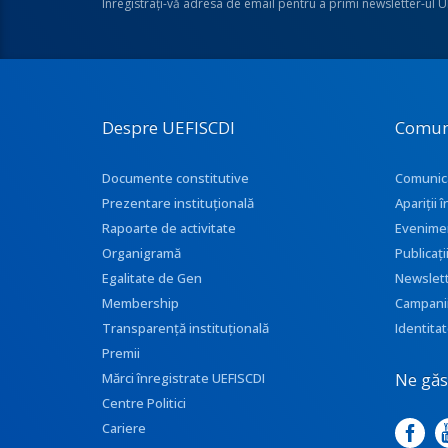
Înregistraţi-vă adresa de email pentru a primi newsletter-ul 
Despre UEFISCDI
Comun
Documente constitutive
Comunic
Prezentare instituţională
Apariţii
Rapoarte de activitate
Evenime
Organigramă
Publicați
Egalitate de Gen
Newslet
Membership
Campani
Transparenţă instituţională
Identitat
Premii
Ne găse
Mărci înregistrate UEFISCDI
Centre Politici
Cariere