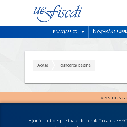
FINANȚARE CDI
ÎNVĂȚĂMÂNT SUPER
Acasă
Reîncarcă pagina
Versiunea an
Fiţi informat despre toate domeniile în care UEFISCD