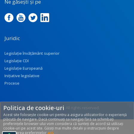
Ne găsești și pe
Juridic
Legislație învățământ superior
Legislație CDI
Legislație Europeană
Inițiative legislative
Procese
Politica de cookie-uri
© 2017 UEFISCDI. All rights reserved.
Acest site folosește cookie-uri pentru a asigura utilizatorilor o experiență
[T: 0.2668, O: 92]
plăcută de navigare. Dacă continuați sa navigați fără sa schimbați
preferințele browser-ului vom considera că sunteți de acord să utilizați
cookie-uri pe acest site. Găsiți mai multe detalii și instrucțiuni despre
modificarea preferințelor
aici
.