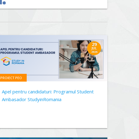
29
JUL
2026
PROIECT PEO
Apel pentru candidaturi: Programul Student
Ambasador StudyinRomania