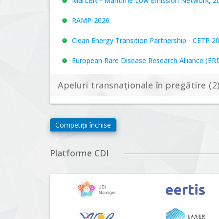
MarLEN - Maritime Low Emission Network, 20
RAMP-2026
Clean Energy Transition Partnership - CETP 2
European Rare Disease Research Alliance (ERDER
Apeluri transnaționale în pregătire (
2
Biodiversa+, BiodivFuture "Ecosisteme noi: biod
Competiții închise
viitoare", Competiția 2026
Driving Urban Transitions Partnership Call fo
Platforme CDI