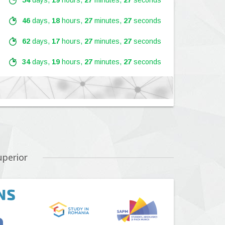
54
days,
19
hours,
27
minutes,
25
seconds
46
days,
18
hours,
27
minutes,
25
seconds
62
days,
17
hours,
27
minutes,
25
seconds
34
days,
19
hours,
27
minutes,
25
seconds
Lansare:
09
Septembrie
2026
Lansare:
01
Septembrie
2026
uperior