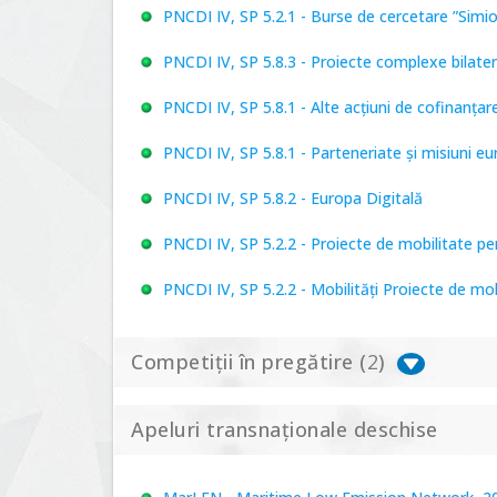
PNCDI IV, SP 5.2.1 - Burse de cercetare ”Simi
PNCDI IV, SP 5.8.3 - Proiecte complexe bilater
PNCDI IV, SP 5.8.1 - Alte acțiuni de cofinanț
PNCDI IV, SP 5.8.1 - Parteneriate și misiuni e
PNCDI IV, SP 5.8.2 - Europa Digitală
PNCDI IV, SP 5.2.2 - Proiecte de mobilitate p
PNCDI IV, SP 5.2.2 - Mobilități Proiecte de mo
Competiții în pregătire (
2
)
Apeluri transnaționale deschise
PNCDI IV, P 5.1 - Proiecte Complexe de Cerce
PNCDI IV, SP 5.6.1 - Provocări - Schimbare, 