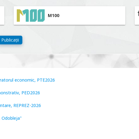
M100
Publicații
peratorul economic, PTE2026
monstrativ, PED2026
zentare, REPREZ-2026
n Odobleja"