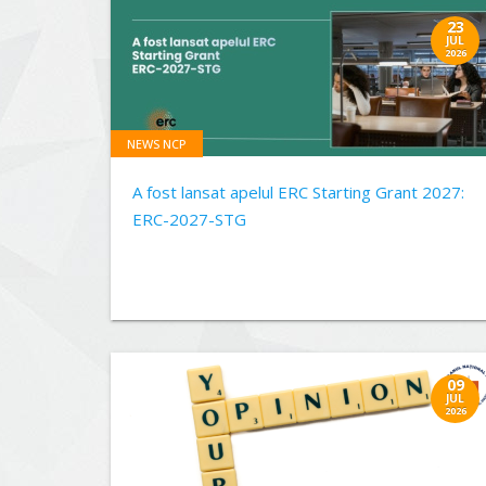
23
JUL
2026
NEWS NCP
A fost lansat apelul ERC Starting Grant 2027:
ERC-2027-STG
09
JUL
2026