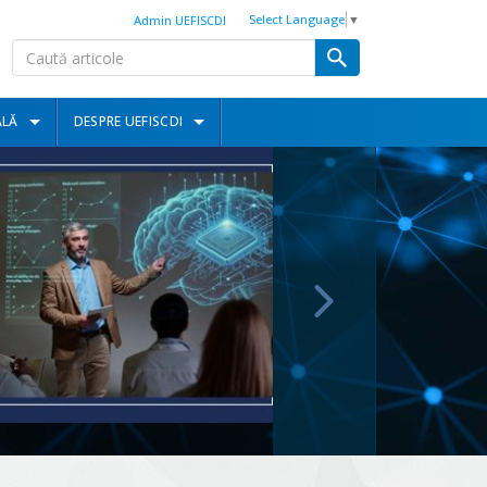
Select Language
▼
Admin UEFISCDI
ALĂ
DESPRE UEFISCDI