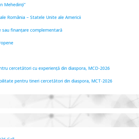
on Mehedinți”
ale România – Statele Unite ale Americii
are sau finanțare complementară
uropene
entru cercetători cu experiență din diaspora, MCD-2026
bilitate pentru tineri cercetători din diaspora, MCT-2026
tare de Frontieră, PCCF-2024
PPS2024