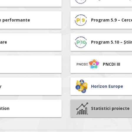
re performante
Program 5.9 – Cerc
tare
Program 5.10 – Știi
PNCDI III
y
Horizon Europe
ution
Statistici proiecte