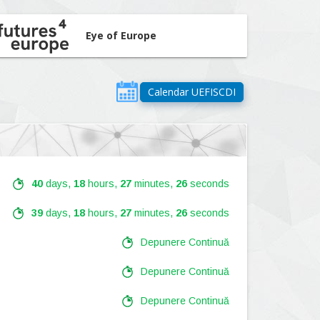
Eye of Europe
Calendar UEFISCDI
40
days,
18
hours,
27
minutes,
24
seconds
39
days,
18
hours,
27
minutes,
24
seconds
Depunere Continuă
Depunere Continuă
Depunere Continuă