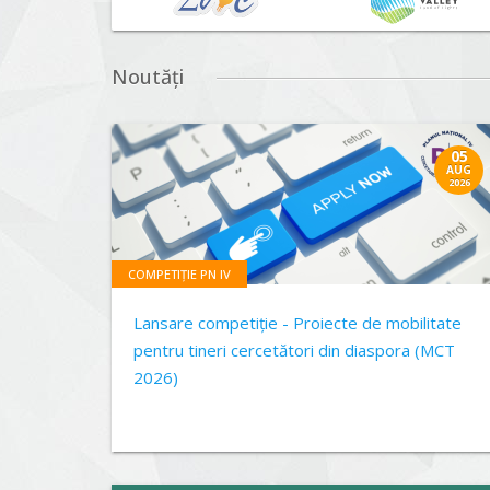
Noutăți
05
AUG
2026
COMPETIȚIE PN IV
Lansare competiție - Proiecte de mobilitate
pentru tineri cercetători din diaspora (MCT
2026)