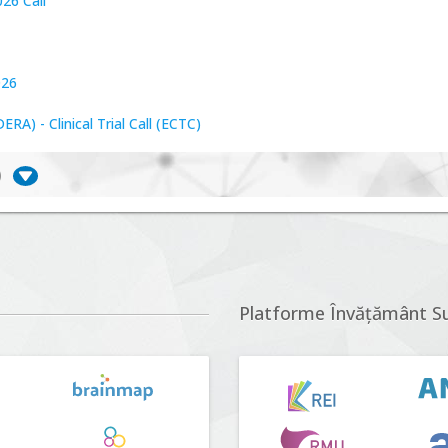
26 Call
026
A) - Clinical Trial Call (ECTC)
)
iversitate, consecințe socio-ecologice și traiectorii
r proposals n°5 (DUT-2026)
Platforme Învățământ S