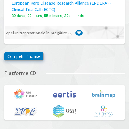
European Rare Disease Research Alliance (ERDERA) -
Clinical Trial Call (ECTC)
32
days,
02
hours,
55
minutes,
28
seconds
Apeluri transnaționale în pregătire (
2
)
Biodiversa+, BiodivFuture "Ecosisteme noi:
biodiversitate, consecințe socio-ecologice și traiectorii
Competiții închise
viitoare", Competiția 2026
Lansare:
09
Septembrie
2026
Platforme CDI
Driving Urban Transitions Partnership Call for proposals
n°5 (DUT-2026)
Lansare:
01
Septembrie
2026