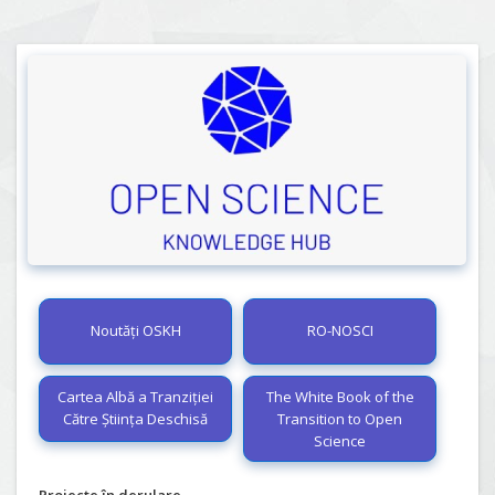
Noutăți OSKH
RO-NOSCI
Cartea Albă a Tranziției
The White Book of the
Către Știința Deschisă
Transition to Open
Science