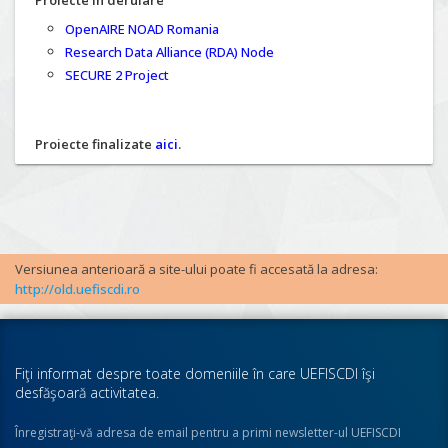
Proiecte în derulare
OpenAIRE NOAD Romania
Research Data Alliance (RDA) Node
SECURE 2 Project
Proiecte finalizate
aici
.
Versiunea anterioară a site-ului poate fi accesată la adresa:
http://old.uefiscdi.ro
Fiţi informat despre toate domeniile în care UEFISCDI îşi
desfăşoară activitatea.
Înregistraţi-vă adresa de email pentru a primi newsletter-ul UEFISCDI