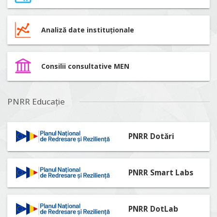
Analiză date instituționale
Consilii consultative MEN
PNRR Educație
PNRR Dotări
PNRR Smart Labs
PNRR DotLab