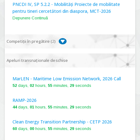
PNCDI IV, SP 5.2.2 - Mobilități Proiecte de mobilitate
pentru tineri cercetători din diaspora, MCT-2026
Depunere Continuă
Competiții în pregătire (
2
)
PNCDI IV, P 5.1 - Proiecte Complexe de Cercetare de
Apeluri transnaționale deschise
Frontieră, PCCF-2024
MarLEN - Maritime Low Emission Network, 2026 Call
PNCDI IV, SP 5.6.1 - Provocări - Schimbare, PPS2024
52
days,
02
hours,
55
minutes,
28
seconds
RAMP-2026
44
days,
01
hours,
55
minutes,
28
seconds
Clean Energy Transition Partnership - CETP 2026
60
days,
00
hours,
55
minutes,
28
seconds