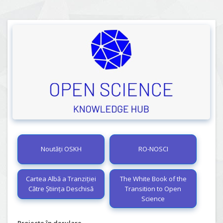
Noutăți OSKH
RO-NOSCI
Cartea Albă a Tranziției
The White Book of the
Către Știința Deschisă
Transition to Open
Science