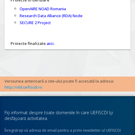
Proiecte în derulare
OpenAIRE NOAD Romania
Research Data Alliance (RDA) Node
SECURE 2 Project
Proiecte finalizate
aici
.
Versiunea anterioară a site-ului poate fi accesată la adresa:
http://old.uefiscdi.ro
Fiţi informat despre toate domeniile în care UEFISCDI îşi
desfăşoară activitatea.
Înregistraţi-vă adresa de email pentru a primi newsletter-ul UEFISCDI