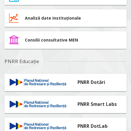
Analiză date instituționale
Consilii consultative MEN
PNRR Educație
PNRR Dotări
PNRR Smart Labs
PNRR DotLab