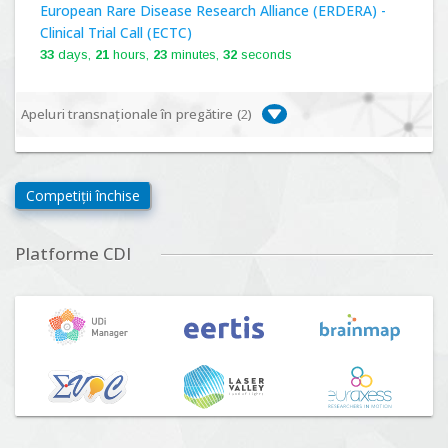
European Rare Disease Research Alliance (ERDERA) -
Clinical Trial Call (ECTC)
33
days,
21
hours,
23
minutes,
32
seconds
Apeluri transnaționale în pregătire (
2
)
Biodiversa+, BiodivFuture "Ecosisteme noi:
biodiversitate, consecințe socio-ecologice și traiectorii
Competiții închise
viitoare", Competiția 2026
Lansare:
09
Septembrie
2026
Platforme CDI
Driving Urban Transitions Partnership Call for proposals
n°5 (DUT-2026)
Lansare:
01
Septembrie
2026