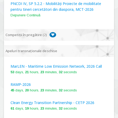
PNCDI IV, SP 5.2.2 - Mobilități Proiecte de mobilitate
pentru tineri cercetători din diaspora, MCT-2026
Depunere Continuă
Competiții în pregătire (
2
)
PNCDI IV, P 5.1 - Proiecte Complexe de Cercetare de
Apeluri transnaționale deschise
Frontieră, PCCF-2024
MarLEN - Maritime Low Emission Network, 2026 Call
PNCDI IV, SP 5.6.1 - Provocări - Schimbare, PPS2024
53
days,
21
hours,
23
minutes,
32
seconds
RAMP-2026
45
days,
20
hours,
23
minutes,
32
seconds
Clean Energy Transition Partnership - CETP 2026
61
days,
19
hours,
23
minutes,
32
seconds