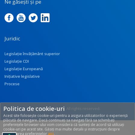
Ne găsești și pe
Juridic
Legislație învățământ superior
Legislație CDI
Legislație Europeană
Inițiative legislative
Procese
Politica de cookie-uri
© 2017 UEFISCDI. All rights reserved.
Acest site folosește cookie-uri pentru a asigura utilizatorilor o experiență
[T: 0.2725, O: 92]
plăcută de navigare. Dacă continuați sa navigați fără sa schimbați
preferințele browser-ului vom considera că sunteți de acord să utilizați
cookie-uri pe acest site. Găsiți mai multe detalii și instrucțiuni despre
modificarea preferințelor
aici
.