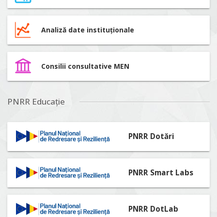
Analiză date instituționale
Consilii consultative MEN
PNRR Educație
PNRR Dotări
PNRR Smart Labs
PNRR DotLab