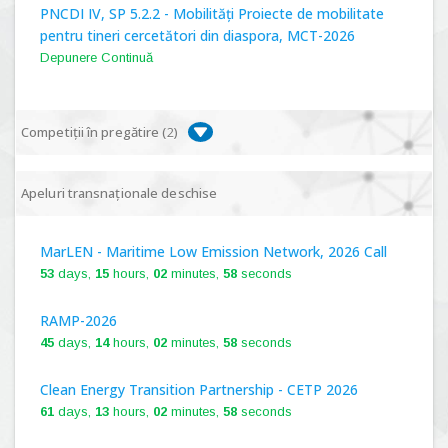
PNCDI IV, SP 5.2.2 - Mobilități Proiecte de mobilitate
pentru tineri cercetători din diaspora, MCT-2026
Depunere Continuă
Competiții în pregătire (
2
)
PNCDI IV, P 5.1 - Proiecte Complexe de Cercetare de
Apeluri transnaționale deschise
Frontieră, PCCF-2024
MarLEN - Maritime Low Emission Network, 2026 Call
PNCDI IV, SP 5.6.1 - Provocări - Schimbare, PPS2024
53
days,
15
hours,
02
minutes,
57
seconds
RAMP-2026
45
days,
14
hours,
02
minutes,
57
seconds
Clean Energy Transition Partnership - CETP 2026
61
days,
13
hours,
02
minutes,
57
seconds