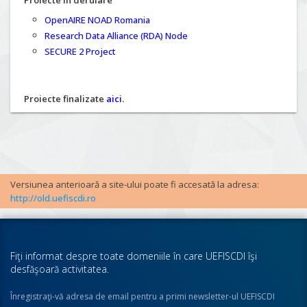
Proiecte în derulare
OpenAIRE NOAD Romania
Research Data Alliance (RDA) Node
SECURE 2 Project
Proiecte finalizate
aici
.
Versiunea anterioară a site-ului poate fi accesată la adresa:
http://old.uefiscdi.ro
Fiţi informat despre toate domeniile în care UEFISCDI îşi
desfăşoară activitatea.
Înregistraţi-vă adresa de email pentru a primi newsletter-ul UEFISCDI