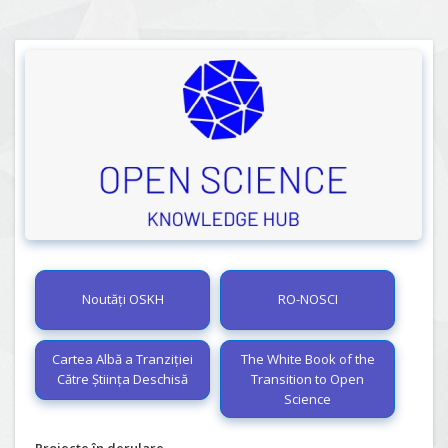
Noutăți OSKH
RO-NOSCI
Cartea Albă a Tranziției
The White Book of the
Către Știința Deschisă
Transition to Open
Science