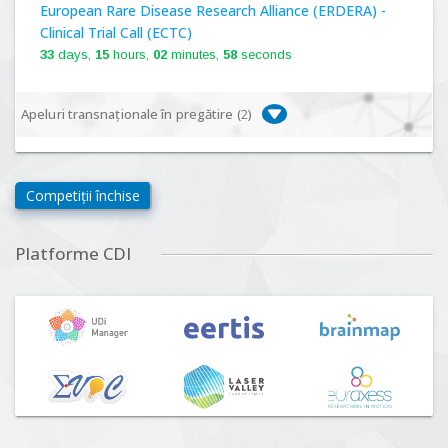
European Rare Disease Research Alliance (ERDERA) -
Clinical Trial Call (ECTC)
33
days,
15
hours,
02
minutes,
57
seconds
Apeluri transnaționale în pregătire (
2
)
Biodiversa+, BiodivFuture "Ecosisteme noi:
biodiversitate, consecințe socio-ecologice și traiectorii
Competiții închise
viitoare", Competiția 2026
Lansare:
09
Septembrie
2026
Platforme CDI
Driving Urban Transitions Partnership Call for proposals
n°5 (DUT-2026)
Lansare:
01
Septembrie
2026