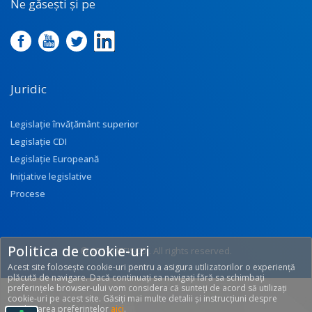
Ne găsești și pe
Juridic
Legislație învățământ superior
Legislație CDI
Legislație Europeană
Inițiative legislative
Procese
Politica de cookie-uri
© 2017 UEFISCDI. All rights reserved.
Acest site folosește cookie-uri pentru a asigura utilizatorilor o experiență
[T: 0.2573, O: 92]
plăcută de navigare. Dacă continuați sa navigați fără sa schimbați
preferințele browser-ului vom considera că sunteți de acord să utilizați
cookie-uri pe acest site. Găsiți mai multe detalii și instrucțiuni despre
modificarea preferințelor
aici
.