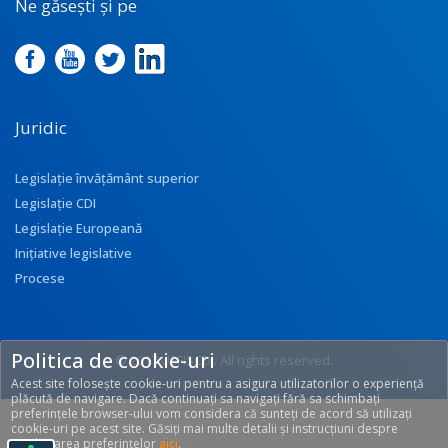
Ne găsești și pe
Juridic
Legislație învățământ superior
Legislație CDI
Legislație Europeană
Inițiative legislative
Procese
Politica de cookie-uri
© 2017 UEFISCDI. All rights reserved.
Acest site folosește cookie-uri pentru a asigura utilizatorilor o experiență
[T: 0.3367, O: 92]
plăcută de navigare. Dacă continuați sa navigați fără sa schimbați
preferințele browser-ului vom considera că sunteți de acord să utilizați
cookie-uri pe acest site. Găsiți mai multe detalii și instrucțiuni despre
modificarea preferințelor
aici
.