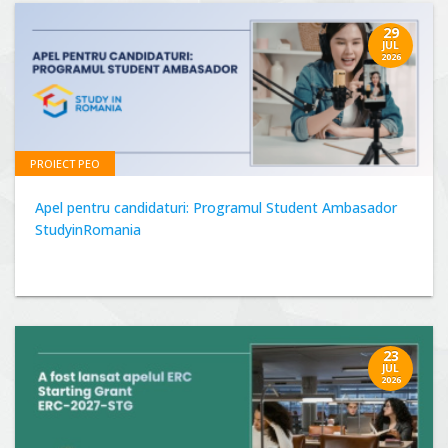
29
JUL
2026
PROIECT PEO
Apel pentru candidaturi: Programul Student Ambasador
StudyinRomania
23
JUL
2026