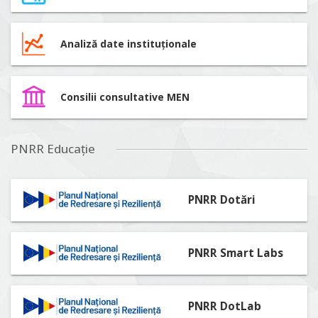
Analiză date instituționale
Consilii consultative MEN
PNRR Educație
PNRR Dotări
PNRR Smart Labs
PNRR DotLab