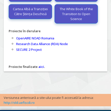
Cartea Albă a Tranziției
The White Book of the
Către Știința Deschisă
Transition to Open
Science
Proiecte în derulare
OpenAIRE NOAD Romania
Research Data Alliance (RDA) Node
SECURE 2 Project
Proiecte finalizate
aici
.
Versiunea anterioară a site-ului poate fi accesată la adresa:
http://old.uefiscdi.ro