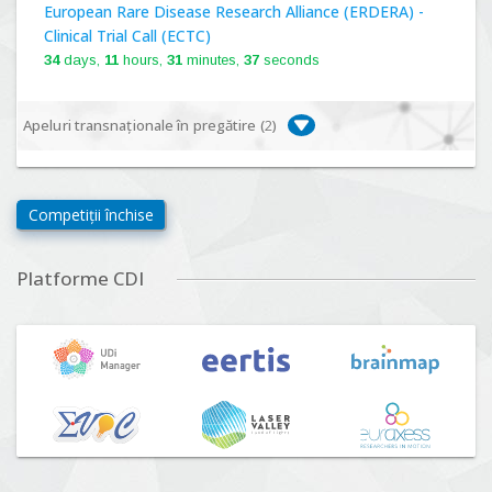
European Rare Disease Research Alliance (ERDERA) -
Clinical Trial Call (ECTC)
34
days,
11
hours,
31
minutes,
36
seconds
Apeluri transnaționale în pregătire (
2
)
Biodiversa+, BiodivFuture "Ecosisteme noi:
biodiversitate, consecințe socio-ecologice și traiectorii
Competiții închise
viitoare", Competiția 2026
Lansare:
09
Septembrie
2026
Platforme CDI
Driving Urban Transitions Partnership Call for proposals
n°5 (DUT-2026)
Lansare:
01
Septembrie
2026