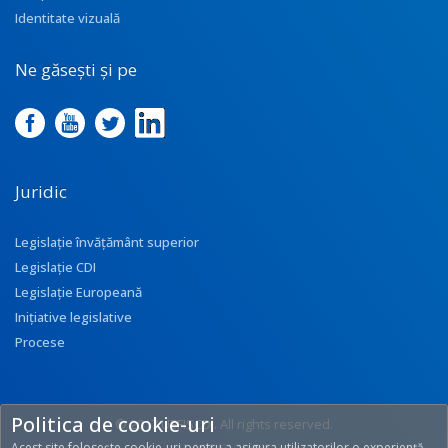
Identitate vizuală
Ne găsești și pe
Juridic
Legislație învățământ superior
Legislație CDI
Legislație Europeană
Inițiative legislative
Procese
Politica de cookie-uri
© 2017 UEFISCDI. All rights reserved.
Acest site folosește cookie-uri pentru a asigura utilizatorilor o experiență