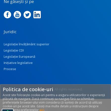
Ne găsești și pe
Juridic
Legislație învățământ superior
Legislație CDI
Legislație Europeană
Inițiative legislative
Procese
Politica de cookie-uri
© 2017 UEFISCDI. All rights reserved.
Acest site folosește cookie-uri pentru a asigura utilizatorilor o experiență
[T: 0.263, O: 92]
plăcută de navigare. Dacă continuați sa navigați fără sa schimbați
preferințele browser-ului vom considera că sunteți de acord să utilizați
cookie-uri pe acest site. Găsiți mai multe detalii și instrucțiuni despre
modificarea preferințelor
aici
.