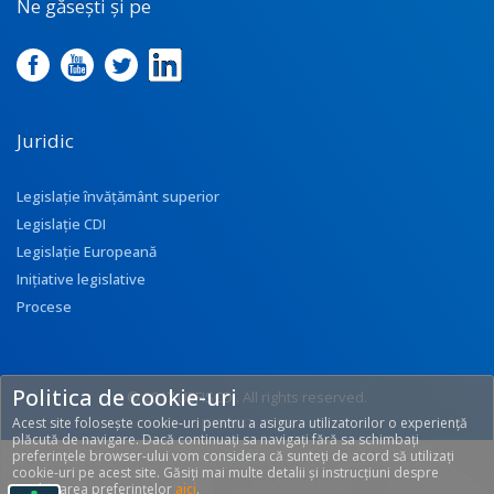
Ne găsești și pe
Juridic
Legislație învățământ superior
Legislație CDI
Legislație Europeană
Inițiative legislative
Procese
Politica de cookie-uri
© 2017 UEFISCDI. All rights reserved.
Acest site folosește cookie-uri pentru a asigura utilizatorilor o experiență
[T: 0.2837, O: 92]
plăcută de navigare. Dacă continuați sa navigați fără sa schimbați
preferințele browser-ului vom considera că sunteți de acord să utilizați
cookie-uri pe acest site. Găsiți mai multe detalii și instrucțiuni despre
modificarea preferințelor
aici
.