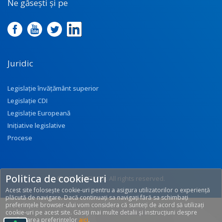
Ne găsești și pe
Juridic
Legislație învățământ superior
Legislație CDI
Legislație Europeană
Inițiative legislative
Procese
Politica de cookie-uri
© 2017 UEFISCDI. All rights reserved.
Acest site folosește cookie-uri pentru a asigura utilizatorilor o experiență
[T: 0.2712, O: 92]
plăcută de navigare. Dacă continuați sa navigați fără sa schimbați
preferințele browser-ului vom considera că sunteți de acord să utilizați
cookie-uri pe acest site. Găsiți mai multe detalii și instrucțiuni despre
modificarea preferințelor
aici
.