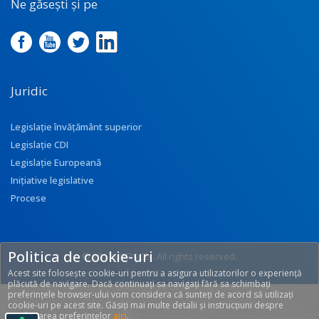
Ne găsești și pe
Juridic
Legislație învățământ superior
Legislație CDI
Legislație Europeană
Inițiative legislative
Procese
Politica de cookie-uri
© 2017 UEFISCDI. All rights reserved.
Acest site folosește cookie-uri pentru a asigura utilizatorilor o experiență
[T: 0.3469, O: 92]
plăcută de navigare. Dacă continuați sa navigați fără sa schimbați
preferințele browser-ului vom considera că sunteți de acord să utilizați
cookie-uri pe acest site. Găsiți mai multe detalii și instrucțiuni despre
modificarea preferințelor
aici
.