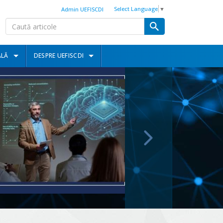
Select Language
▼
Admin UEFISCDI
ALĂ
DESPRE UEFISCDI