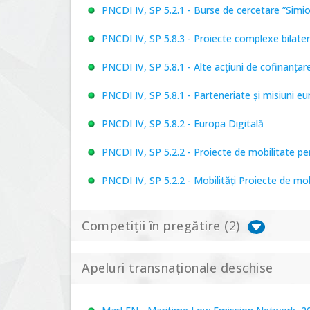
PNCDI IV, SP 5.2.1 - Burse de cercetare ”Simi
PNCDI IV, SP 5.8.3 - Proiecte complexe bilater
PNCDI IV, SP 5.8.1 - Alte acțiuni de cofinanț
PNCDI IV, SP 5.8.1 - Parteneriate și misiuni e
PNCDI IV, SP 5.8.2 - Europa Digitală
PNCDI IV, SP 5.2.2 - Proiecte de mobilitate p
PNCDI IV, SP 5.2.2 - Mobilități Proiecte de mo
Competiții în pregătire (
2
)
Apeluri transnaționale deschise
PNCDI IV, P 5.1 - Proiecte Complexe de Cerce
PNCDI IV, SP 5.6.1 - Provocări - Schimbare, 