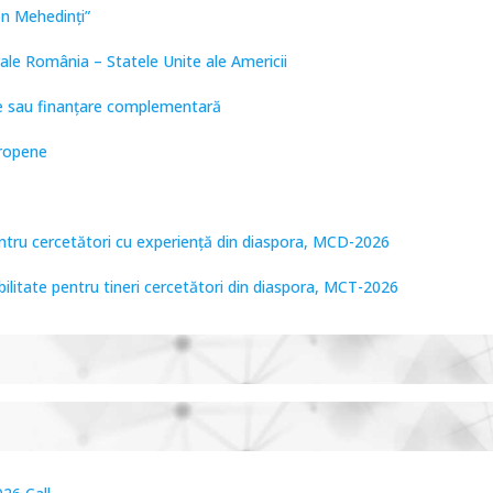
on Mehedinți”
ale România – Statele Unite ale Americii
are sau finanțare complementară
uropene
entru cercetători cu experiență din diaspora, MCD-2026
bilitate pentru tineri cercetători din diaspora, MCT-2026
tare de Frontieră, PCCF-2024
PPS2024