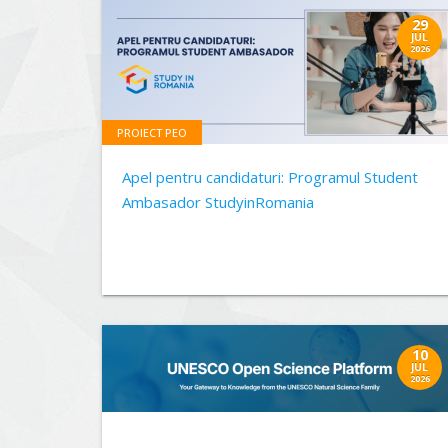
29
JUL
2026
PROIECT PEO
Apel pentru candidaturi: Programul Student
Ambasador StudyinRomania
10
JUL
2026