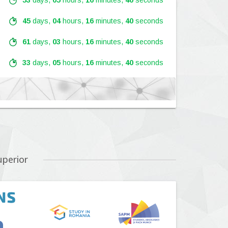
53
days,
05
hours,
16
minutes,
39
seconds
45
days,
04
hours,
16
minutes,
39
seconds
61
days,
03
hours,
16
minutes,
39
seconds
33
days,
05
hours,
16
minutes,
39
seconds
Lansare:
09
Septembrie
2026
Lansare:
01
Septembrie
2026
uperior