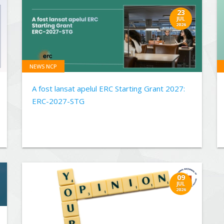
23
JUL
2026
NEWS NCP
A fost lansat apelul ERC Starting Grant 2027:
ERC-2027-STG
09
JUL
2026