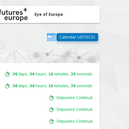
Eye of Europe
Calendar UEFISCDI
39
days,
04
hours,
16
minutes,
38
seconds
38
days,
04
hours,
16
minutes,
38
seconds
Depunere Continuă
Depunere Continuă
Depunere Continuă