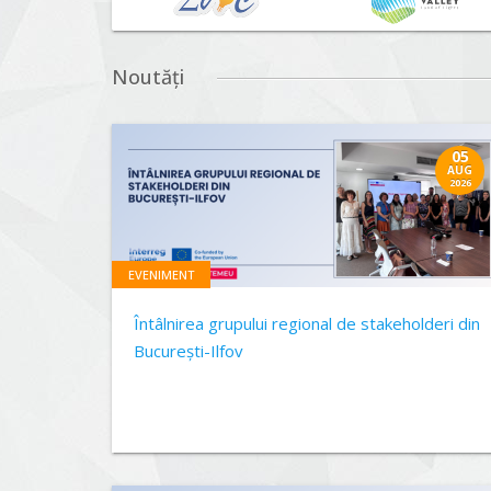
Noutăți
05
AUG
2026
EVENIMENT
Întâlnirea grupului regional de stakeholderi din
București-Ilfov