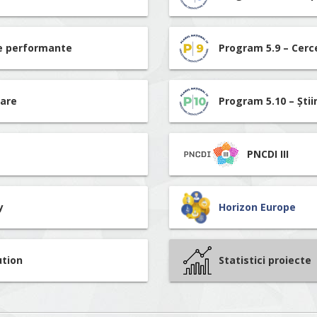
re performante
Program 5.9 – Cerc
tare
Program 5.10 – Știi
PNCDI III
y
Horizon Europe
ution
Statistici proiecte