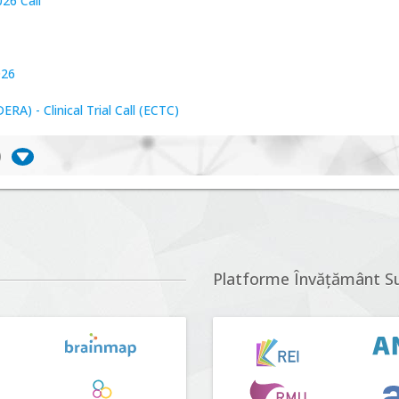
26 Call
026
A) - Clinical Trial Call (ECTC)
)
iversitate, consecințe socio-ecologice și traiectorii
r proposals n°5 (DUT-2026)
Platforme Învățământ S