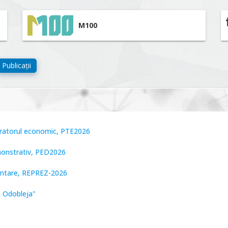
M100
Publicații
peratorul economic, PTE2026
monstrativ, PED2026
zentare, REPREZ-2026
n Odobleja"