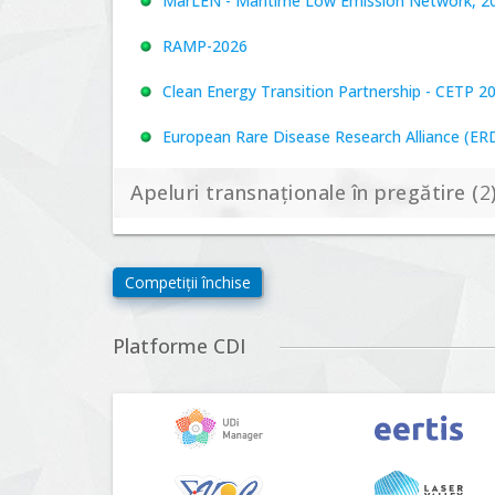
MarLEN - Maritime Low Emission Network, 20
RAMP-2026
Clean Energy Transition Partnership - CETP 2
European Rare Disease Research Alliance (ERDER
Apeluri transnaționale în pregătire (
2
Biodiversa+, BiodivFuture "Ecosisteme noi: biod
Competiții închise
viitoare", Competiția 2026
Driving Urban Transitions Partnership Call fo
Platforme CDI