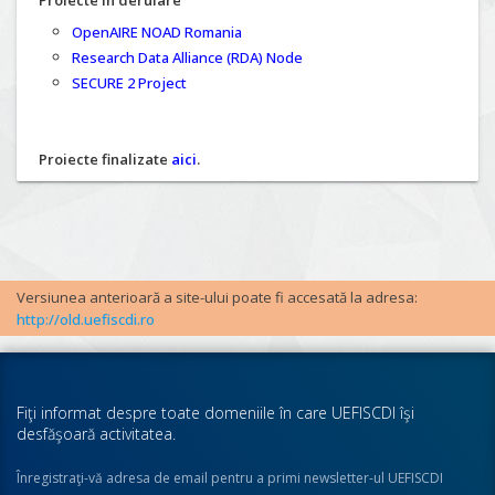
Proiecte în derulare
OpenAIRE NOAD Romania
Research Data Alliance (RDA) Node
SECURE 2 Project
Proiecte finalizate
aici
.
Versiunea anterioară a site-ului poate fi accesată la adresa:
http://old.uefiscdi.ro
Fiţi informat despre toate domeniile în care UEFISCDI îşi
desfăşoară activitatea.
Înregistraţi-vă adresa de email pentru a primi newsletter-ul UEFISCDI