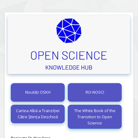
Noutăți OSKH
RO-NOSCI
Cartea Albă a Tranziției
The White Book of the
Către Știința Deschisă
Transition to Open
Science