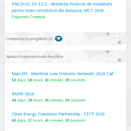
PNCDI IV, SP 5.2.2 - Mobilități Proiecte de mobilitate
pentru tineri cercetători din diaspora, MCT-2026
Depunere Continuă
Competiții în pregătire (
2
)
PNCDI IV, P 5.1 - Proiecte Complexe de Cercetare de
Apeluri transnaționale deschise
Frontieră, PCCF-2024
MarLEN - Maritime Low Emission Network, 2026 Call
PNCDI IV, SP 5.6.1 - Provocări - Schimbare, PPS2024
52
days,
19
hours,
41
minutes,
19
seconds
RAMP-2026
44
days,
18
hours,
41
minutes,
19
seconds
Clean Energy Transition Partnership - CETP 2026
60
days,
17
hours,
41
minutes,
19
seconds