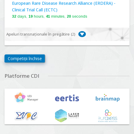
European Rare Disease Research Alliance (ERDERA) -
Clinical Trial Call (ECTC)
32
days,
19
hours,
41
minutes,
19
seconds
Apeluri transnaționale în pregătire (
2
)
Biodiversa+, BiodivFuture "Ecosisteme noi:
biodiversitate, consecințe socio-ecologice și traiectorii
Competiții închise
viitoare", Competiția 2026
Lansare:
09
Septembrie
2026
Platforme CDI
Driving Urban Transitions Partnership Call for proposals
n°5 (DUT-2026)
Lansare:
01
Septembrie
2026