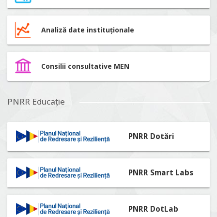
Analiză date instituționale
Consilii consultative MEN
PNRR Educație
PNRR Dotări
PNRR Smart Labs
PNRR DotLab