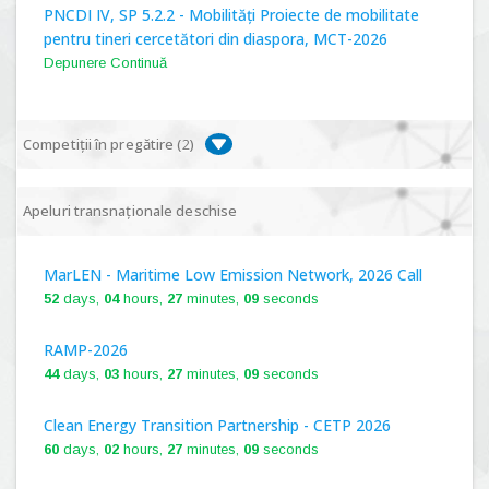
PNCDI IV, SP 5.2.2 - Mobilități Proiecte de mobilitate
pentru tineri cercetători din diaspora, MCT-2026
Depunere Continuă
Competiții în pregătire (
2
)
PNCDI IV, P 5.1 - Proiecte Complexe de Cercetare de
Apeluri transnaționale deschise
Frontieră, PCCF-2024
MarLEN - Maritime Low Emission Network, 2026 Call
PNCDI IV, SP 5.6.1 - Provocări - Schimbare, PPS2024
52
days,
04
hours,
27
minutes,
08
seconds
RAMP-2026
44
days,
03
hours,
27
minutes,
08
seconds
Clean Energy Transition Partnership - CETP 2026
60
days,
02
hours,
27
minutes,
08
seconds