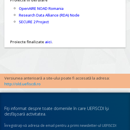
Proiecte în derulare
OpenAIRE NOAD Romania
Research Data Alliance (RDA) Node
SECURE 2 Project
Proiecte finalizate
aici
.
Versiunea anterioară a site-ului poate fi accesată la adresa:
http://old.uefiscdi.ro
Fiţi informat despre toate domeniile în care UEFISCDI îşi
desfăşoară activitatea.
Înregistraţi-vă adresa de email pentru a primi newsletter-ul UEFISCDI