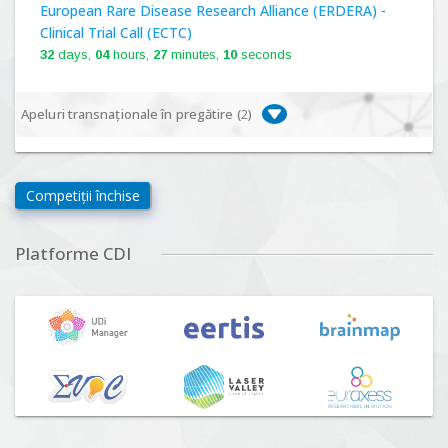
European Rare Disease Research Alliance (ERDERA) -
Clinical Trial Call (ECTC)
32
days,
04
hours,
27
minutes,
09
seconds
Apeluri transnaționale în pregătire (
2
)
Biodiversa+, BiodivFuture "Ecosisteme noi:
biodiversitate, consecințe socio-ecologice și traiectorii
Competiții închise
viitoare", Competiția 2026
Lansare:
09
Septembrie
2026
Platforme CDI
Driving Urban Transitions Partnership Call for proposals
n°5 (DUT-2026)
Lansare:
01
Septembrie
2026