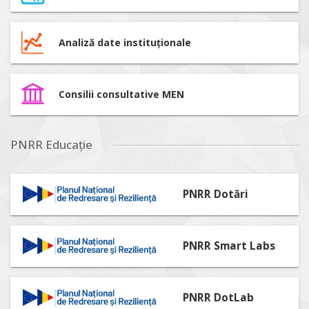
Analiză date instituționale
Consilii consultative MEN
PNRR Educație
PNRR Dotări
PNRR Smart Labs
PNRR DotLab