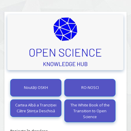
Noutăți OSKH
RO-NOSCI
Cartea Albă a Tranziției
The White Book of the
Către Știința Deschisă
Transition to Open
Science