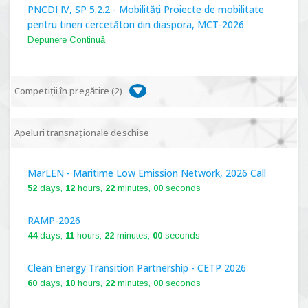
PNCDI IV, SP 5.2.2 - Mobilități Proiecte de mobilitate
pentru tineri cercetători din diaspora, MCT-2026
Depunere Continuă
Competiții în pregătire (
2
)
PNCDI IV, P 5.1 - Proiecte Complexe de Cercetare de
Apeluri transnaționale deschise
Frontieră, PCCF-2024
MarLEN - Maritime Low Emission Network, 2026 Call
PNCDI IV, SP 5.6.1 - Provocări - Schimbare, PPS2024
52
days,
12
hours,
22
minutes,
00
seconds
RAMP-2026
44
days,
11
hours,
22
minutes,
00
seconds
Clean Energy Transition Partnership - CETP 2026
60
days,
10
hours,
22
minutes,
00
seconds