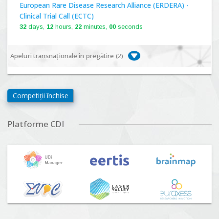
European Rare Disease Research Alliance (ERDERA) -
Clinical Trial Call (ECTC)
32
days,
12
hours,
22
minutes,
00
seconds
Apeluri transnaționale în pregătire (
2
)
Biodiversa+, BiodivFuture "Ecosisteme noi:
biodiversitate, consecințe socio-ecologice și traiectorii
Competiții închise
viitoare", Competiția 2026
Lansare:
09
Septembrie
2026
Platforme CDI
Driving Urban Transitions Partnership Call for proposals
n°5 (DUT-2026)
Lansare:
01
Septembrie
2026