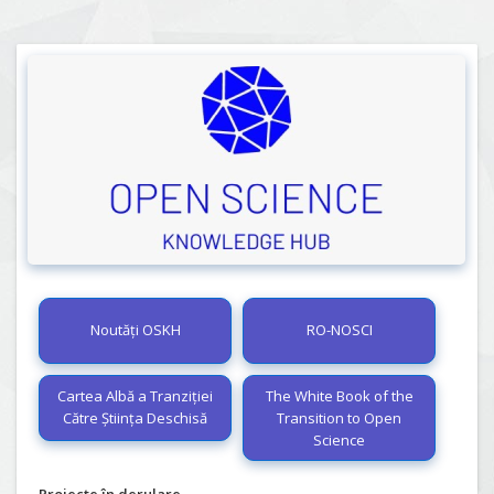
Noutăți OSKH
RO-NOSCI
Cartea Albă a Tranziției
The White Book of the
Către Știința Deschisă
Transition to Open
Science