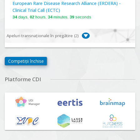
European Rare Disease Research Alliance (ERDERA) -
Clinical Trial Call (ECTC)
34
days,
02
hours,
34
minutes,
38
seconds
Apeluri transnaționale în pregătire (
2
)
Biodiversa+, BiodivFuture "Ecosisteme noi:
biodiversitate, consecințe socio-ecologice și traiectorii
Competiții închise
viitoare", Competiția 2026
Lansare:
09
Septembrie
2026
Platforme CDI
Driving Urban Transitions Partnership Call for proposals
n°5 (DUT-2026)
Lansare:
01
Septembrie
2026