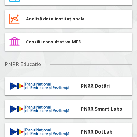
Analiză date instituționale
Consilii consultative MEN
PNRR Educație
PNRR Dotări
PNRR Smart Labs
PNRR DotLab