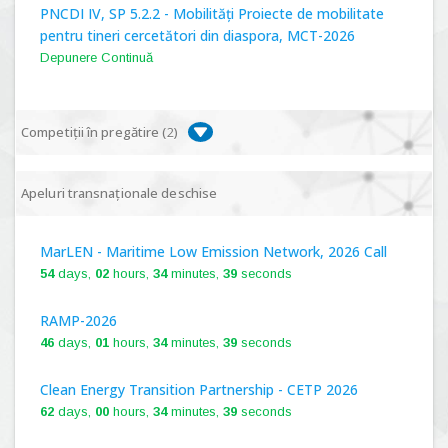
PNCDI IV, SP 5.2.2 - Mobilități Proiecte de mobilitate
pentru tineri cercetători din diaspora, MCT-2026
Depunere Continuă
Competiții în pregătire (
2
)
PNCDI IV, P 5.1 - Proiecte Complexe de Cercetare de
Apeluri transnaționale deschise
Frontieră, PCCF-2024
MarLEN - Maritime Low Emission Network, 2026 Call
PNCDI IV, SP 5.6.1 - Provocări - Schimbare, PPS2024
54
days,
02
hours,
34
minutes,
38
seconds
RAMP-2026
46
days,
01
hours,
34
minutes,
38
seconds
Clean Energy Transition Partnership - CETP 2026
62
days,
00
hours,
34
minutes,
38
seconds