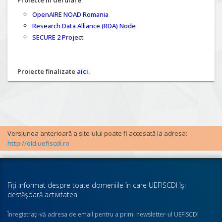
Proiecte în derulare
OpenAIRE NOAD Romania
Research Data Alliance (RDA) Node
SECURE 2 Project
Proiecte finalizate
aici
.
Versiunea anterioară a site-ului poate fi accesată la adresa:
http://old.uefiscdi.ro
Fiţi informat despre toate domeniile în care UEFISCDI îşi
desfăşoară activitatea.
Înregistraţi-vă adresa de email pentru a primi newsletter-ul UEFISCDI