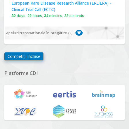
European Rare Disease Research Alliance (ERDERA) -
Clinical Trial Call (ECTC)
32
days,
02
hours,
34
minutes,
20
seconds
Apeluri transnaționale în pregătire (
2
)
Biodiversa+, BiodivFuture "Ecosisteme noi:
biodiversitate, consecințe socio-ecologice și traiectorii
Competiții închise
viitoare", Competiția 2026
Lansare:
09
Septembrie
2026
Platforme CDI
Driving Urban Transitions Partnership Call for proposals
n°5 (DUT-2026)
Lansare:
01
Septembrie
2026