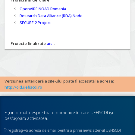
Proiecte în derulare
OpenAIRE NOAD Romania
Research Data Alliance (RDA) Node
SECURE 2 Project
Proiecte finalizate
aici
.
Versiunea anterioară a site-ului poate fi accesată la adresa:
http://old.uefiscdi.ro
Fiţi informat despre toate domeniile în care UEFISCDI îşi
desfăşoară activitatea.
Înregistraţi-vă adresa de email pentru a primi newsletter-ul UEFISCDI