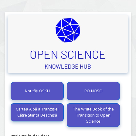
Noutăți OSKH
RO-NOSCI
Cartea Albă a Tranziției
The White Book of the
Către Știința Deschisă
Transition to Open
Science