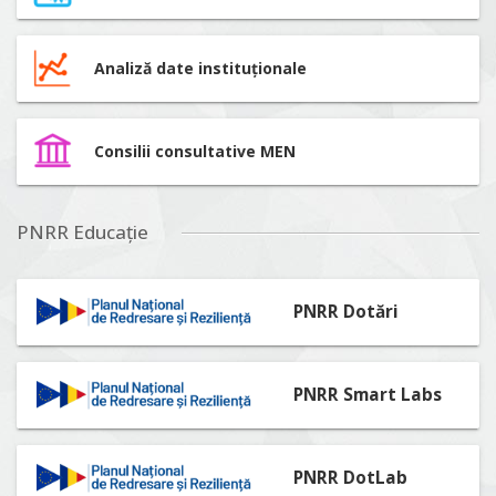
Analiză date instituționale
Consilii consultative MEN
PNRR Educație
PNRR Dotări
PNRR Smart Labs
PNRR DotLab