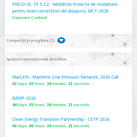
PNCDI IV, SP 5.2.2 - Mobilități Proiecte de mobilitate
pentru tineri cercetători din diaspora, MCT-2026
Depunere Continuă
Competiții în pregătire (
2
)
PNCDI IV, P 5.1 - Proiecte Complexe de Cercetare de
Apeluri transnaționale deschise
Frontieră, PCCF-2024
MarLEN - Maritime Low Emission Network, 2026 Call
PNCDI IV, SP 5.6.1 - Provocări - Schimbare, PPS2024
52
days,
02
hours,
34
minutes,
20
seconds
RAMP-2026
44
days,
01
hours,
34
minutes,
20
seconds
Clean Energy Transition Partnership - CETP 2026
60
days,
00
hours,
34
minutes,
20
seconds