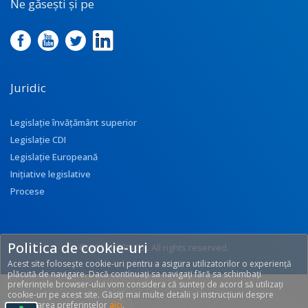
Ne găsești și pe
Juridic
Legislație învățământ superior
Legislație CDI
Legislație Europeană
Inițiative legislative
Procese
Politica de cookie-uri
© 2017 UEFISCDI. All rights reserved.
Acest site folosește cookie-uri pentru a asigura utilizatorilor o experiență
[T: 0.2669, O: 92]
plăcută de navigare. Dacă continuați sa navigați fără sa schimbați
preferințele browser-ului vom considera că sunteți de acord să utilizați
cookie-uri pe acest site. Găsiți mai multe detalii și instrucțiuni despre
modificarea preferințelor
aici
.