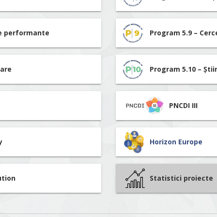
re performante
Program 5.9 – Cerc
tare
Program 5.10 – Știi
PNCDI III
y
Horizon Europe
ution
Statistici proiecte