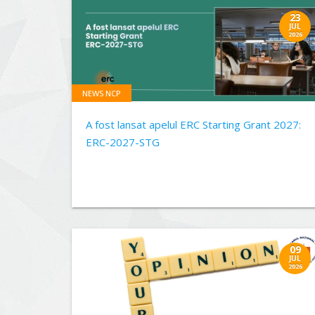
23
JUL
2026
NEWS NCP
A fost lansat apelul ERC Starting Grant 2027:
ERC-2027-STG
09
JUL
2026