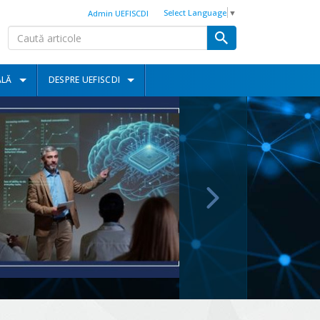
Select Language
▼
Admin UEFISCDI
ALĂ
DESPRE UEFISCDI