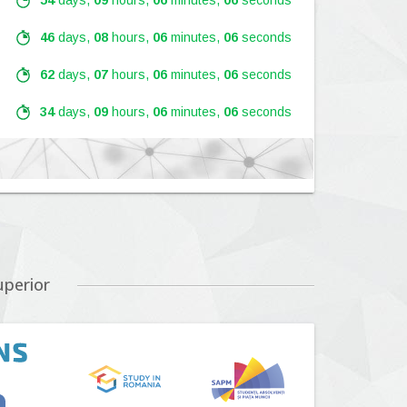
54
days,
09
hours,
06
minutes,
05
seconds
46
days,
08
hours,
06
minutes,
05
seconds
62
days,
07
hours,
06
minutes,
05
seconds
34
days,
09
hours,
06
minutes,
05
seconds
Lansare:
09
Septembrie
2026
Lansare:
01
Septembrie
2026
uperior