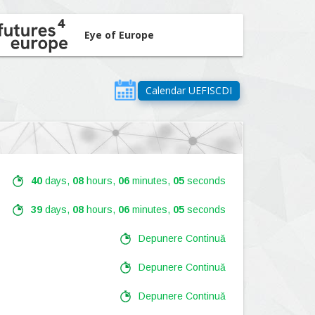
Eye of Europe
Calendar UEFISCDI
40
days,
08
hours,
06
minutes,
04
seconds
39
days,
08
hours,
06
minutes,
04
seconds
Depunere Continuă
Depunere Continuă
Depunere Continuă