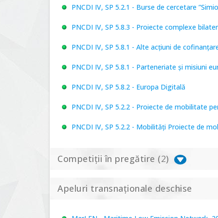
PNCDI IV, SP 5.2.1 - Burse de cercetare ”Simi
PNCDI IV, SP 5.8.3 - Proiecte complexe bilater
PNCDI IV, SP 5.8.1 - Alte acțiuni de cofinanț
PNCDI IV, SP 5.8.1 - Parteneriate și misiuni e
PNCDI IV, SP 5.8.2 - Europa Digitală
PNCDI IV, SP 5.2.2 - Proiecte de mobilitate p
PNCDI IV, SP 5.2.2 - Mobilități Proiecte de mo
Competiții în pregătire (
2
)
Apeluri transnaționale deschise
PNCDI IV, P 5.1 - Proiecte Complexe de Cerce
PNCDI IV, SP 5.6.1 - Provocări - Schimbare, 