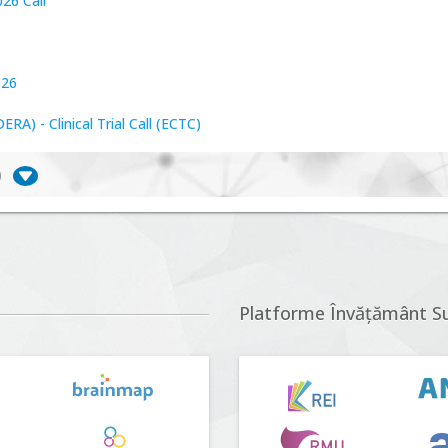
26 Call
026
A) - Clinical Trial Call (ECTC)
)
iversitate, consecințe socio-ecologice și traiectorii
r proposals n°5 (DUT-2026)
Platforme Învățământ S