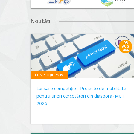
Noutăți
05
AUG
2026
COMPETIȚIE PN IV
Lansare competiție - Proiecte de mobilitate
pentru tineri cercetători din diaspora (MCT
2026)