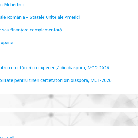
on Mehedinți”
ale România – Statele Unite ale Americii
are sau finanțare complementară
uropene
entru cercetători cu experiență din diaspora, MCD-2026
bilitate pentru tineri cercetători din diaspora, MCT-2026
tare de Frontieră, PCCF-2024
PPS2024