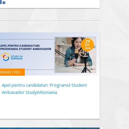
29
JUL
2026
PROIECT PEO
Apel pentru candidaturi: Programul Student
Ambasador StudyinRomania