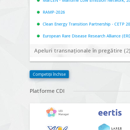
MarLEN - Maritime Low Emission Network, 20
RAMP-2026
Clean Energy Transition Partnership - CETP 2
European Rare Disease Research Alliance (ERDER
Apeluri transnaționale în pregătire (
2
Biodiversa+, BiodivFuture "Ecosisteme noi: biod
Competiții închise
viitoare", Competiția 2026
Driving Urban Transitions Partnership Call fo
Platforme CDI