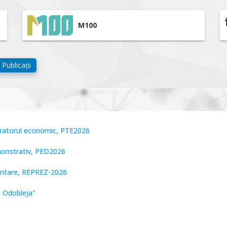
M100
Publicații
peratorul economic, PTE2026
monstrativ, PED2026
zentare, REPREZ-2026
n Odobleja"