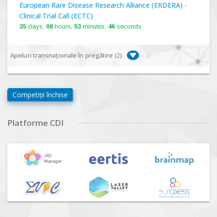
European Rare Disease Research Alliance (ERDERA) -
Clinical Trial Call (ECTC)
35
days,
08
hours,
53
minutes,
45
seconds
Apeluri transnaționale în pregătire (
2
)
Biodiversa+, BiodivFuture "Ecosisteme noi:
biodiversitate, consecințe socio-ecologice și traiectorii
Competiții închise
viitoare", Competiția 2026
Lansare:
09
Septembrie
2026
Platforme CDI
Driving Urban Transitions Partnership Call for proposals
n°5 (DUT-2026)
Lansare:
01
Septembrie
2026