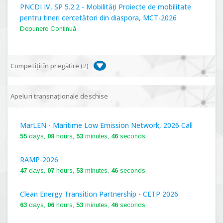
PNCDI IV, SP 5.2.2 - Mobilități Proiecte de mobilitate
pentru tineri cercetători din diaspora, MCT-2026
Depunere Continuă
Competiții în pregătire (
2
)
PNCDI IV, P 5.1 - Proiecte Complexe de Cercetare de
Apeluri transnaționale deschise
Frontieră, PCCF-2024
MarLEN - Maritime Low Emission Network, 2026 Call
PNCDI IV, SP 5.6.1 - Provocări - Schimbare, PPS2024
55
days,
08
hours,
53
minutes,
45
seconds
RAMP-2026
47
days,
07
hours,
53
minutes,
45
seconds
Clean Energy Transition Partnership - CETP 2026
63
days,
06
hours,
53
minutes,
45
seconds