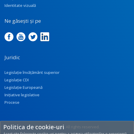
Identitate vizuală
Ne găsești și pe
Juridic
Legislație învățământ superior
Legislație CDI
Legislație Europeană
Inițiative legislative
Procese
Politica de cookie-uri
© 2017 UEFISCDI. All rights reserved.
Acest site folosește cookie-uri pentru a asigura utilizatorilor o experiență