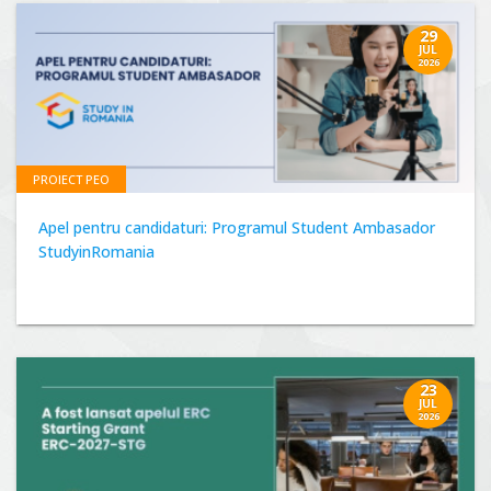
29
JUL
2026
PROIECT PEO
Apel pentru candidaturi: Programul Student Ambasador
StudyinRomania
23
JUL
2026