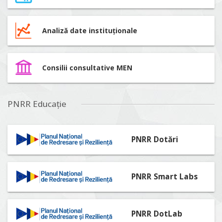
Analiză date instituționale
Consilii consultative MEN
PNRR Educație
PNRR Dotări
PNRR Smart Labs
PNRR DotLab