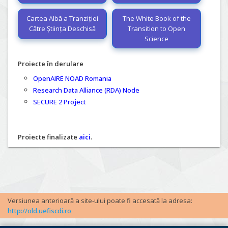
Cartea Albă a Tranziției
The White Book of the
Către Știința Deschisă
Transition to Open
Science
Proiecte în derulare
OpenAIRE NOAD Romania
Research Data Alliance (RDA) Node
SECURE 2 Project
Proiecte finalizate
aici
.
Versiunea anterioară a site-ului poate fi accesată la adresa:
http://old.uefiscdi.ro