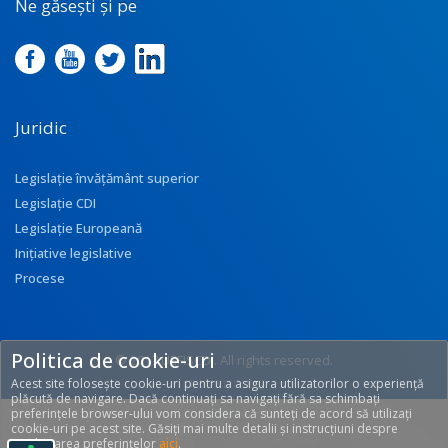
Ne găsești și pe
Juridic
Legislație învățământ superior
Legislație CDI
Legislație Europeană
Inițiative legislative
Procese
Politica de cookie-uri
© 2017 UEFISCDI. All rights reserved.
Acest site folosește cookie-uri pentru a asigura utilizatorilor o experiență
[T: 0.281, O: 92]
plăcută de navigare. Dacă continuați sa navigați fără sa schimbați
preferințele browser-ului vom considera că sunteți de acord să utilizați
cookie-uri pe acest site. Găsiți mai multe detalii și instrucțiuni despre
modificarea preferințelor
aici
.