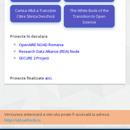
Cartea Albă a Tranziției
The White Book of the
Către Știința Deschisă
Transition to Open
Science
Proiecte în derulare
OpenAIRE NOAD Romania
Research Data Alliance (RDA) Node
SECURE 2 Project
Proiecte finalizate
aici
.
Versiunea anterioară a site-ului poate fi accesată la adresa:
http://old.uefiscdi.ro