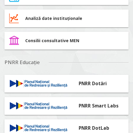
Analiză date instituționale
Consilii consultative MEN
PNRR Educație
PNRR Dotări
PNRR Smart Labs
PNRR DotLab