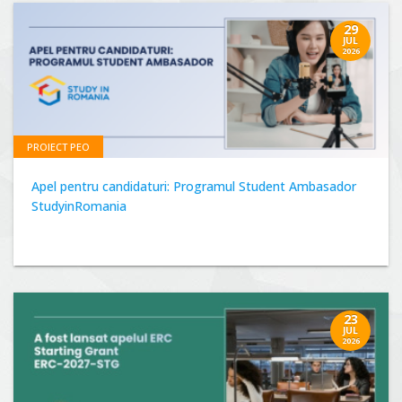
29
JUL
2026
PROIECT PEO
Apel pentru candidaturi: Programul Student Ambasador
StudyinRomania
23
JUL
2026