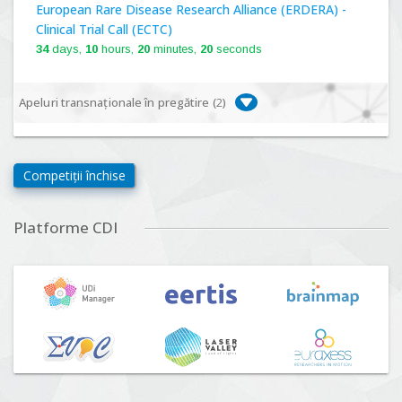
European Rare Disease Research Alliance (ERDERA) -
Clinical Trial Call (ECTC)
34
days,
10
hours,
20
minutes,
19
seconds
Apeluri transnaționale în pregătire (
2
)
Biodiversa+, BiodivFuture "Ecosisteme noi:
biodiversitate, consecințe socio-ecologice și traiectorii
Competiții închise
viitoare", Competiția 2026
Lansare:
09
Septembrie
2026
Platforme CDI
Driving Urban Transitions Partnership Call for proposals
n°5 (DUT-2026)
Lansare:
01
Septembrie
2026