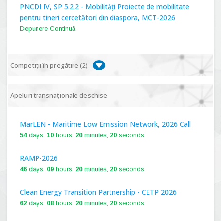
PNCDI IV, SP 5.2.2 - Mobilități Proiecte de mobilitate
pentru tineri cercetători din diaspora, MCT-2026
Depunere Continuă
Competiții în pregătire (
2
)
PNCDI IV, P 5.1 - Proiecte Complexe de Cercetare de
Apeluri transnaționale deschise
Frontieră, PCCF-2024
MarLEN - Maritime Low Emission Network, 2026 Call
PNCDI IV, SP 5.6.1 - Provocări - Schimbare, PPS2024
54
days,
10
hours,
20
minutes,
19
seconds
RAMP-2026
46
days,
09
hours,
20
minutes,
19
seconds
Clean Energy Transition Partnership - CETP 2026
62
days,
08
hours,
20
minutes,
19
seconds