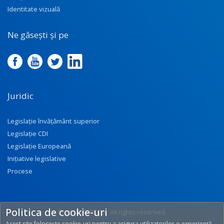
Identitate vizuală
Ne găsești și pe
Juridic
Legislație învățământ superior
Legislație CDI
Legislație Europeană
Inițiative legislative
Procese
Politica de cookie-uri
© 2017 UEFISCDI. All rights reserved.
Acest site folosește cookie-uri pentru a asigura utilizatorilor o experiență