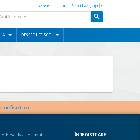
Select Language
▼
Admin UEFISCDI
ALĂ
DESPRE UEFISCDI
d.uefiscdi.ro