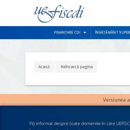
FINANȚARE CDI
ÎNVĂȚĂMÂNT SUPER
Acasă
Reîncarcă pagina
Versiunea an
Fiţi informat despre toate domeniile în care UEFISCD