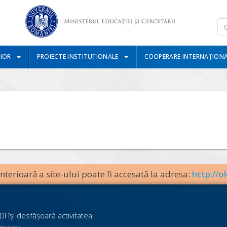
IOR
PROIECTE INSTITUȚIONALE
COOPERARE INTERNAȚION
terioară a site-ului poate fi accesată la adresa:
http://ol
I îşi desfăşoară activitatea.