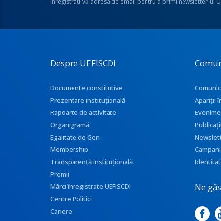
Înregistraţi-vă adresa de email pentru a primi newsletter-ul 
Despre UEFISCDI
Comun
Documente constitutive
Comunic
Prezentare instituţională
Apariţii
Rapoarte de activitate
Evenime
Organigramă
Publicați
Egalitate de Gen
Newslet
Membership
Campani
Transparenţă instituţională
Identitat
Premii
Ne găse
Mărci înregistrate UEFISCDI
Centre Politici
Cariere