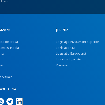
UEFISCDI
icare
Juridic
ate de presă
Legislație învățământ superior
 în mass-media
Legislație CDI
nte
Legislație Europeană
i
Inițiative legislative
ter
Procese
i
e vizuală
ști și pe