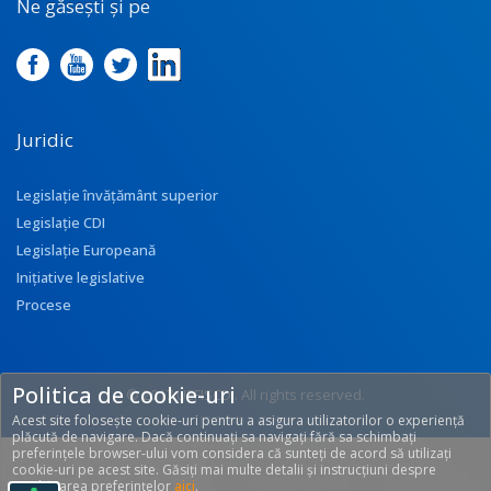
Ne găsești și pe
Juridic
Legislație învățământ superior
Legislație CDI
Legislație Europeană
Inițiative legislative
Procese
Politica de cookie-uri
© 2017 UEFISCDI. All rights reserved.
Acest site folosește cookie-uri pentru a asigura utilizatorilor o experiență
[T: 0.3491, O: 92]
plăcută de navigare. Dacă continuați sa navigați fără sa schimbați
preferințele browser-ului vom considera că sunteți de acord să utilizați
cookie-uri pe acest site. Găsiți mai multe detalii și instrucțiuni despre
modificarea preferințelor
aici
.