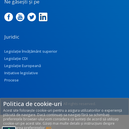
Ne găsești și pe
Juridic
Legislație învățământ superior
Legislație CDI
Legislație Europeană
Inițiative legislative
Procese
Politica de cookie-uri
© 2017 UEFISCDI. All rights reserved.
Acest site folosește cookie-uri pentru a asigura utilizatorilor o experiență
[T: 0.2768, O: 92]
plăcută de navigare. Dacă continuați sa navigați fără sa schimbați
preferințele browser-ului vom considera că sunteți de acord să utilizați
cookie-uri pe acest site. Găsiți mai multe detalii și instrucțiuni despre
modificarea preferințelor
aici
.