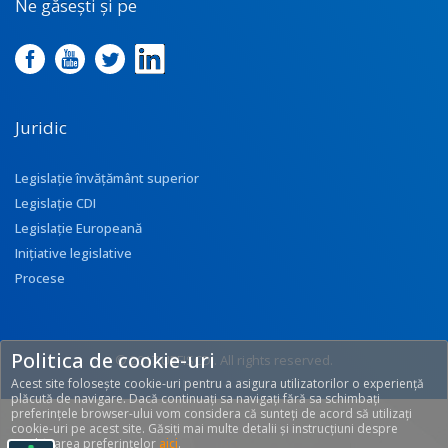
Ne găsești și pe
Juridic
Legislație învățământ superior
Legislație CDI
Legislație Europeană
Inițiative legislative
Procese
Politica de cookie-uri
© 2017 UEFISCDI. All rights reserved.
Acest site folosește cookie-uri pentru a asigura utilizatorilor o experiență
[T: 0.3114, O: 92]
plăcută de navigare. Dacă continuați sa navigați fără sa schimbați
preferințele browser-ului vom considera că sunteți de acord să utilizați
cookie-uri pe acest site. Găsiți mai multe detalii și instrucțiuni despre
modificarea preferințelor
aici
.