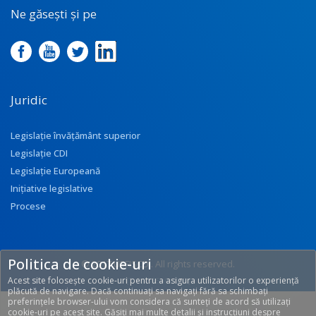
Ne găsești și pe
Juridic
Legislație învățământ superior
Legislație CDI
Legislație Europeană
Inițiative legislative
Procese
Politica de cookie-uri
© 2017 UEFISCDI. All rights reserved.
Acest site folosește cookie-uri pentru a asigura utilizatorilor o experiență
[T: 0.4595, O: 113]
plăcută de navigare. Dacă continuați sa navigați fără sa schimbați
preferințele browser-ului vom considera că sunteți de acord să utilizați
cookie-uri pe acest site. Găsiți mai multe detalii și instrucțiuni despre