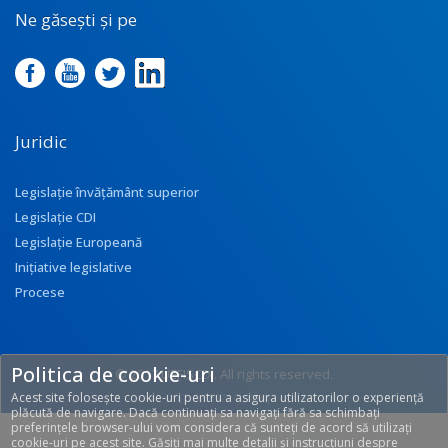
Ne găsești și pe
Juridic
Legislație învățământ superior
Legislație CDI
Legislație Europeană
Inițiative legislative
Procese
Politica de cookie-uri
© 2017 UEFISCDI. All rights reserved.
Acest site folosește cookie-uri pentru a asigura utilizatorilor o experiență
[T: 0.5522, O: 113]
plăcută de navigare. Dacă continuați sa navigați fără sa schimbați
preferințele browser-ului vom considera că sunteți de acord să utilizați
cookie-uri pe acest site. Găsiți mai multe detalii și instrucțiuni despre