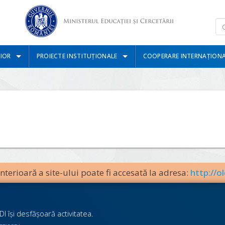
IOR
PROIECTE INSTITUȚIONALE
COOPERARE INTERNAȚION
terioară a site-ului poate fi accesată la adresa:
http://ol
I îşi desfăşoară activitatea.