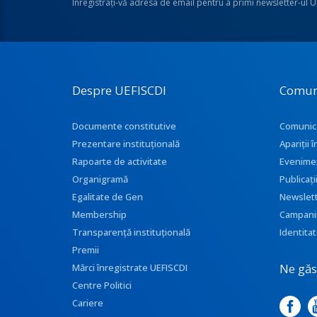
Înregistraţi-vă adresa de email pentru a primi newsletter-ul 
Despre UEFISCDI
Comun
Documente constitutive
Comunic
Prezentare instituţională
Apariţii
Rapoarte de activitate
Evenime
Organigramă
Publicați
Egalitate de Gen
Newslet
Membership
Campani
Transparenţă instituţională
Identitat
Premii
Ne găse
Mărci înregistrate UEFISCDI
Centre Politici
Cariere