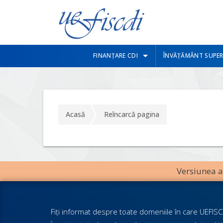
FINANȚARE CDI
ÎNVĂȚĂMÂNT SUPER
Acasă
Reîncarcă pagina
Versiunea an
Fiţi informat despre toate domeniile în care UEFISCD