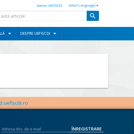
Select Language
▼
Admin UEFISCDI
ALĂ
DESPRE UEFISCDI
d.uefiscdi.ro