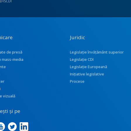
UEFISCDI
icare
Juridic
ate de presă
Legislație învățământ superior
 în mass-media
Legislație CDI
nte
Legislație Europeană
i
Inițiative legislative
ter
Procese
i
e vizuală
ști și pe