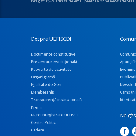
Înregistraţi-vă adresa de email pentru a primi newsletter-ul 
Despre UEFISCDI
Comun
Documente constitutive
Comunic
Prezentare instituţională
Apariţii
Rapoarte de activitate
Evenime
Organigramă
Publicați
Egalitate de Gen
Newslet
Membership
Campani
Transparenţă instituţională
Identitat
Premii
Ne găse
Mărci înregistrate UEFISCDI
Centre Politici
Cariere