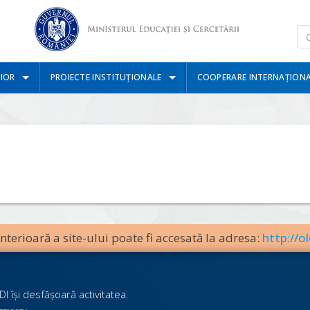
IOR
PROIECTE INSTITUȚIONALE
COOPERARE INTERNAȚION
terioară a site-ului poate fi accesată la adresa:
http://ol
I îşi desfăşoară activitatea.