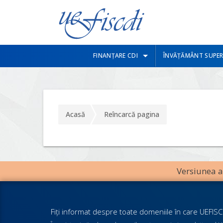
FINANȚARE CDI
ÎNVĂȚĂMÂNT SUPER
Acasă
Reîncarcă pagina
Versiunea an
Fiţi informat despre toate domeniile în care UEFISCD