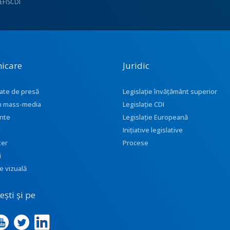
UEFISCDI
icare
Juridic
ate de presă
Legislație învățământ superior
 în mass-media
Legislație CDI
nte
Legislație Europeană
i
Inițiative legislative
ter
Procese
i
e vizuală
ști și pe