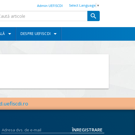
Select Language
▼
Admin UEFISCDI
ALĂ
DESPRE UEFISCDI
d.uefiscdi.ro