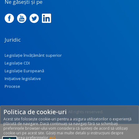
Ne găsești și pe
Juridic
Legislație învățământ superior
Legislație CDI
Legislație Europeană
Inițiative legislative
Procese
Politica de cookie-uri
© 2017 UEFISCDI. All rights reserved.
Acest site folosește cookie-uri pentru a asigura utilizatorilor o experiență
[T: 0.2362, O: 92]
plăcută de navigare. Dacă continuați sa navigați fără sa schimbați
preferințele browser-ului vom considera că sunteți de acord să utilizați
cookie-uri pe acest site. Găsiți mai multe detalii și instrucțiuni despre
modificarea preferințelor
aici
.