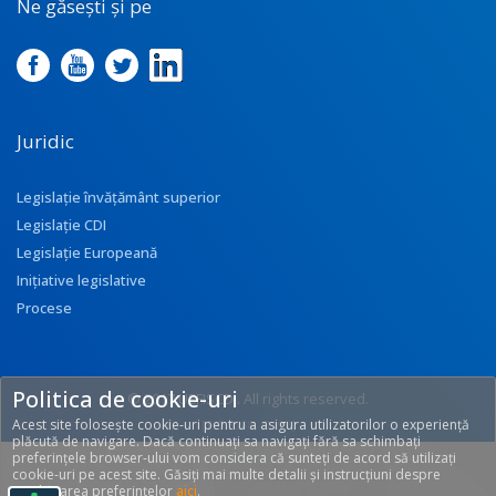
Ne găsești și pe
Juridic
Legislație învățământ superior
Legislație CDI
Legislație Europeană
Inițiative legislative
Procese
Politica de cookie-uri
© 2017 UEFISCDI. All rights reserved.
Acest site folosește cookie-uri pentru a asigura utilizatorilor o experiență
[T: 0.3288, O: 92]
plăcută de navigare. Dacă continuați sa navigați fără sa schimbați
preferințele browser-ului vom considera că sunteți de acord să utilizați
cookie-uri pe acest site. Găsiți mai multe detalii și instrucțiuni despre
modificarea preferințelor
aici
.