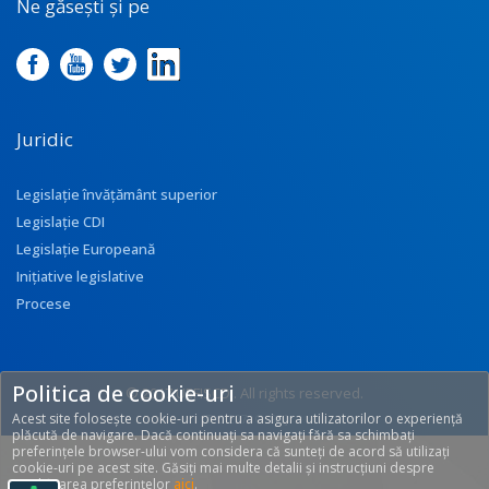
Ne găsești și pe
Juridic
Legislație învățământ superior
Legislație CDI
Legislație Europeană
Inițiative legislative
Procese
Politica de cookie-uri
© 2017 UEFISCDI. All rights reserved.
Acest site folosește cookie-uri pentru a asigura utilizatorilor o experiență
[T: 0.227, O: 92]
plăcută de navigare. Dacă continuați sa navigați fără sa schimbați
preferințele browser-ului vom considera că sunteți de acord să utilizați
cookie-uri pe acest site. Găsiți mai multe detalii și instrucțiuni despre
modificarea preferințelor
aici
.