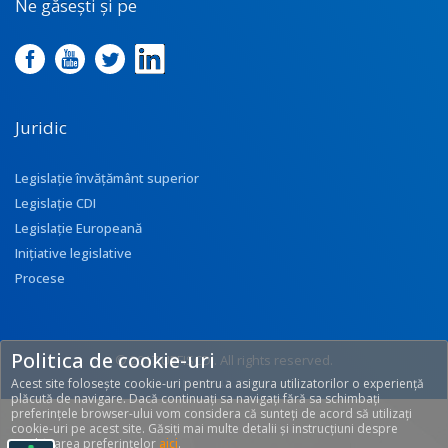
Ne găsești și pe
Juridic
Legislație învățământ superior
Legislație CDI
Legislație Europeană
Inițiative legislative
Procese
Politica de cookie-uri
© 2017 UEFISCDI. All rights reserved.
Acest site folosește cookie-uri pentru a asigura utilizatorilor o experiență
[T: 0.2642, O: 92]
plăcută de navigare. Dacă continuați sa navigați fără sa schimbați
preferințele browser-ului vom considera că sunteți de acord să utilizați
cookie-uri pe acest site. Găsiți mai multe detalii și instrucțiuni despre
modificarea preferințelor
aici
.