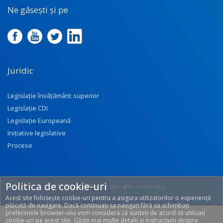
Ne găsești și pe
Juridic
Legislație învățământ superior
Legislație CDI
Legislație Europeană
Inițiative legislative
Procese
Politica de cookie-uri
© 2017 UEFISCDI. All rights reserved.
Acest site folosește cookie-uri pentru a asigura utilizatorilor o experiență
[T: 0.2908, O: 113]
plăcută de navigare. Dacă continuați sa navigați fără sa schimbați
preferințele browser-ului vom considera că sunteți de acord să utilizați
cookie-uri pe acest site. Găsiți mai multe detalii și instrucțiuni despre