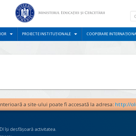
IOR
PROIECTE INSTITUȚIONALE
COOPERARE INTERNAȚION
terioară a site-ului poate fi accesată la adresa:
http://ol
I îşi desfăşoară activitatea.