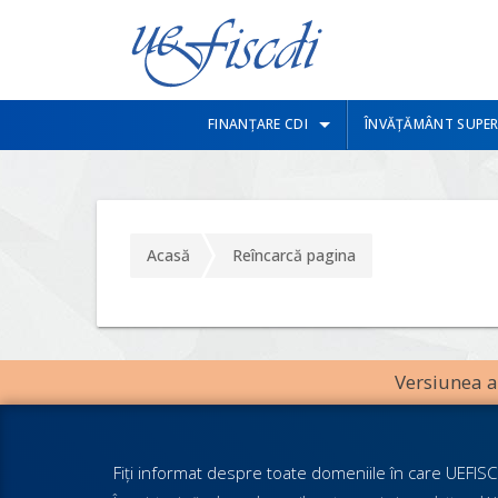
FINANȚARE CDI
ÎNVĂȚĂMÂNT SUPER
Acasă
Reîncarcă pagina
Versiunea an
Fiţi informat despre toate domeniile în care UEFISCD