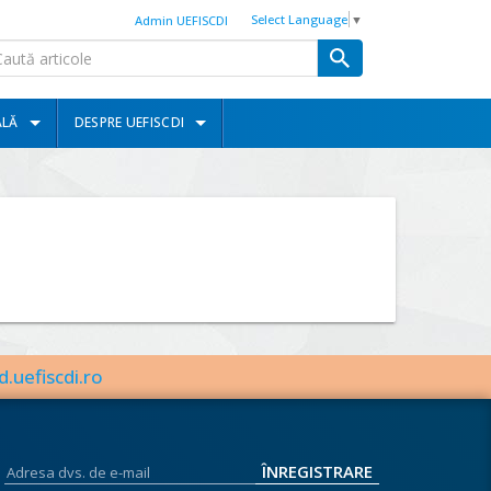
Select Language
▼
Admin UEFISCDI
ALĂ
DESPRE UEFISCDI
d.uefiscdi.ro