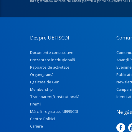
Înregistraţi-vă adresa de email pentru a primi newsletter-ul 
Despre UEFISCDI
Comun
Documente constitutive
Comunic
Prezentare instituţională
Apariţii
Rapoarte de activitate
Evenime
Organigramă
Publicați
Egalitate de Gen
Newslet
Membership
Campani
Transparenţă instituţională
Identitat
Premii
Ne găse
Mărci înregistrate UEFISCDI
Centre Politici
Cariere