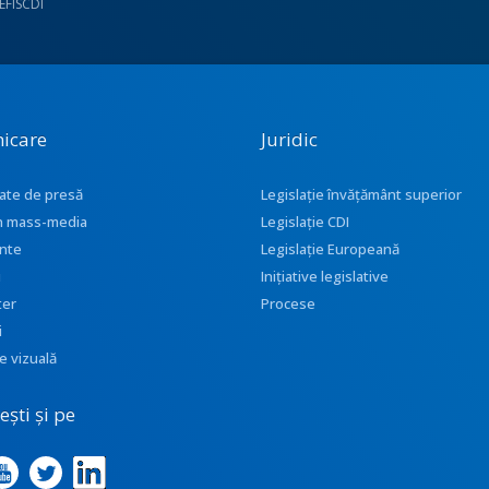
UEFISCDI
icare
Juridic
ate de presă
Legislație învățământ superior
 în mass-media
Legislație CDI
nte
Legislație Europeană
i
Inițiative legislative
ter
Procese
i
e vizuală
ști și pe