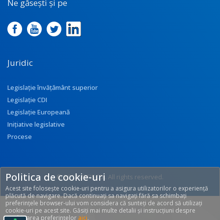
Ne găsești și pe
Juridic
Legislație învățământ superior
Legislație CDI
Legislație Europeană
Inițiative legislative
Procese
Politica de cookie-uri
© 2017 UEFISCDI. All rights reserved.
Acest site folosește cookie-uri pentru a asigura utilizatorilor o experiență
[T: 0.2608, O: 92]
plăcută de navigare. Dacă continuați sa navigați fără sa schimbați
preferințele browser-ului vom considera că sunteți de acord să utilizați
cookie-uri pe acest site. Găsiți mai multe detalii și instrucțiuni despre
modificarea preferințelor
aici
.