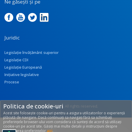
Ne găsești și pe
Juridic
Legislație învățământ superior
Legislație CDI
Legislație Europeană
Inițiative legislative
Procese
Politica de cookie-uri
© 2017 UEFISCDI. All rights reserved.
Acest site folosește cookie-uri pentru a asigura utilizatorilor o experiență
[T: 0.2952, O: 92]
plăcută de navigare. Dacă continuați sa navigați fără sa schimbați
preferințele browser-ului vom considera că sunteți de acord să utilizați
cookie-uri pe acest site. Găsiți mai multe detalii și instrucțiuni despre
modificarea preferințelor
aici
.