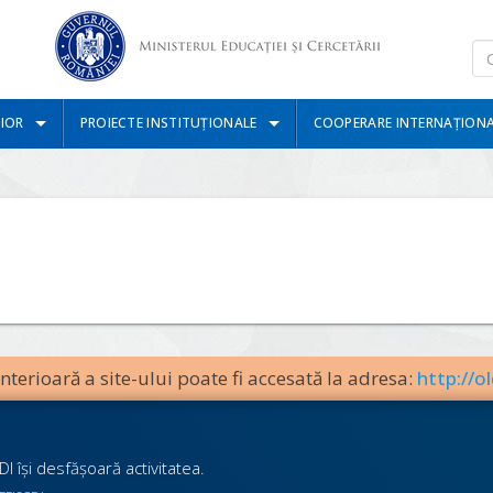
IOR
PROIECTE INSTITUȚIONALE
COOPERARE INTERNAȚION
terioară a site-ului poate fi accesată la adresa:
http://ol
I îşi desfăşoară activitatea.