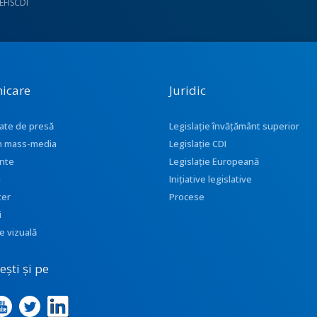
UEFISCDI
icare
Juridic
ate de presă
Legislație învățământ superior
 în mass-media
Legislație CDI
nte
Legislație Europeană
i
Inițiative legislative
ter
Procese
i
e vizuală
ști și pe