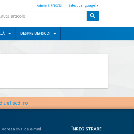
Select Language
▼
Admin UEFISCDI
ALĂ
DESPRE UEFISCDI
d.uefiscdi.ro