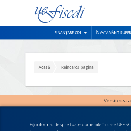
FINANȚARE CDI
ÎNVĂȚĂMÂNT SUPER
Acasă
Reîncarcă pagina
Versiunea an
Fiţi informat despre toate domeniile în care UEFISCD