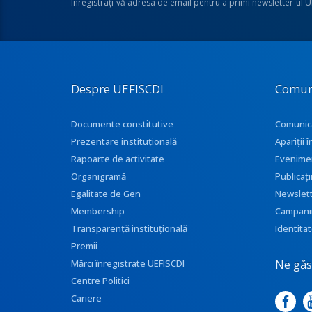
Înregistraţi-vă adresa de email pentru a primi newsletter-ul 
Despre UEFISCDI
Comun
Documente constitutive
Comunic
Prezentare instituţională
Apariţii
Rapoarte de activitate
Evenime
Organigramă
Publicați
Egalitate de Gen
Newslet
Membership
Campani
Transparenţă instituţională
Identitat
Premii
Ne găse
Mărci înregistrate UEFISCDI
Centre Politici
Cariere