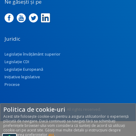
Ne găsești și pe
Juridic
Legislație învățământ superior
Legislație CDI
Legislație Europeană
Inițiative legislative
Procese
Politica de cookie-uri
© 2017 UEFISCDI. All rights reserved.
Acest site folosește cookie-uri pentru a asigura utilizatorilor o experiență
[T: 0.3067, O: 92]
plăcută de navigare. Dacă continuați sa navigați fără sa schimbați
preferințele browser-ului vom considera că sunteți de acord să utilizați
cookie-uri pe acest site. Găsiți mai multe detalii și instrucțiuni despre
modificarea preferințelor
aici
.