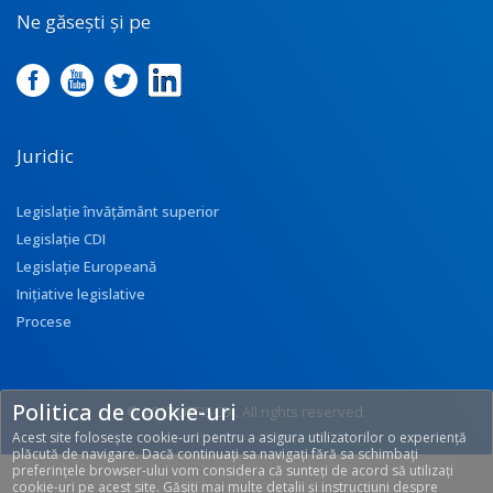
Ne găsești și pe
Juridic
Legislație învățământ superior
Legislație CDI
Legislație Europeană
Inițiative legislative
Procese
Politica de cookie-uri
© 2017 UEFISCDI. All rights reserved.
Acest site folosește cookie-uri pentru a asigura utilizatorilor o experiență
[T: 0.2914, O: 113]
plăcută de navigare. Dacă continuați sa navigați fără sa schimbați
preferințele browser-ului vom considera că sunteți de acord să utilizați
cookie-uri pe acest site. Găsiți mai multe detalii și instrucțiuni despre