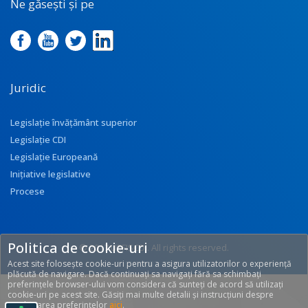
Ne găsești și pe
Juridic
Legislație învățământ superior
Legislație CDI
Legislație Europeană
Inițiative legislative
Procese
Politica de cookie-uri
© 2017 UEFISCDI. All rights reserved.
Acest site folosește cookie-uri pentru a asigura utilizatorilor o experiență
[T: 0.2682, O: 92]
plăcută de navigare. Dacă continuați sa navigați fără sa schimbați
preferințele browser-ului vom considera că sunteți de acord să utilizați
cookie-uri pe acest site. Găsiți mai multe detalii și instrucțiuni despre
modificarea preferințelor
aici
.