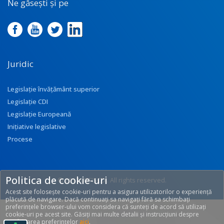
Ne găsești și pe
Juridic
Legislație învățământ superior
Legislație CDI
Legislație Europeană
Inițiative legislative
Procese
Politica de cookie-uri
© 2017 UEFISCDI. All rights reserved.
Acest site folosește cookie-uri pentru a asigura utilizatorilor o experiență
[T: 0.285, O: 92]
plăcută de navigare. Dacă continuați sa navigați fără sa schimbați
preferințele browser-ului vom considera că sunteți de acord să utilizați
cookie-uri pe acest site. Găsiți mai multe detalii și instrucțiuni despre
modificarea preferințelor
aici
.