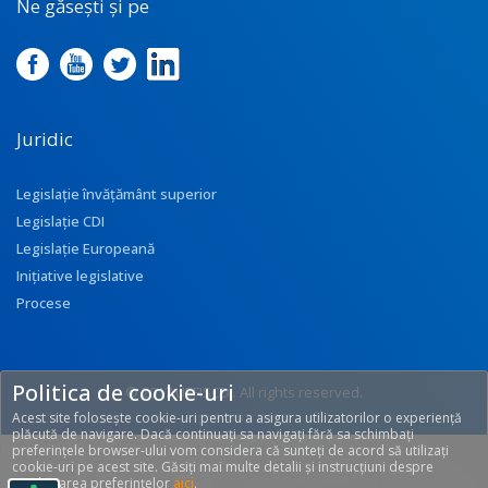
Ne găsești și pe
Juridic
Legislație învățământ superior
Legislație CDI
Legislație Europeană
Inițiative legislative
Procese
Politica de cookie-uri
© 2017 UEFISCDI. All rights reserved.
Acest site folosește cookie-uri pentru a asigura utilizatorilor o experiență
[T: 0.2497, O: 92]
plăcută de navigare. Dacă continuați sa navigați fără sa schimbați
preferințele browser-ului vom considera că sunteți de acord să utilizați
cookie-uri pe acest site. Găsiți mai multe detalii și instrucțiuni despre
modificarea preferințelor
aici
.