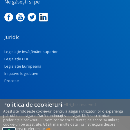
Ne găsești și pe
Juridic
Legislație învățământ superior
Legislație CDI
Legislație Europeană
Inițiative legislative
Procese
Politica de cookie-uri
© 2017 UEFISCDI. All rights reserved.
Acest site folosește cookie-uri pentru a asigura utilizatorilor o experiență
[T: 0.2892, O: 92]
plăcută de navigare. Dacă continuați sa navigați fără sa schimbați
preferințele browser-ului vom considera că sunteți de acord să utilizați
cookie-uri pe acest site. Găsiți mai multe detalii și instrucțiuni despre
modificarea preferințelor
aici
.