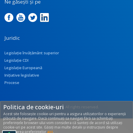
Ne găsești și pe
Juridic
Legislație învățământ superior
Legislație CDI
Legislație Europeană
Inițiative legislative
Procese
Politica de cookie-uri
© 2017 UEFISCDI. All rights reserved.
Acest site folosește cookie-uri pentru a asigura utilizatorilor o experiență
[T: 0.3229, O: 92]
plăcută de navigare. Dacă continuați sa navigați fără sa schimbați
preferințele browser-ului vom considera că sunteți de acord să utilizați
cookie-uri pe acest site. Găsiți mai multe detalii și instrucțiuni despre
modificarea preferințelor
aici
.