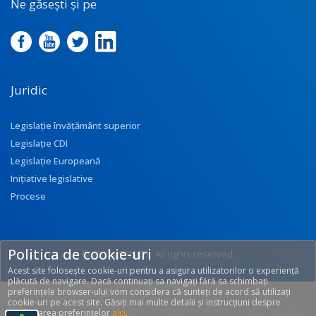
Ne găsești și pe
Juridic
Legislație învățământ superior
Legislație CDI
Legislație Europeană
Inițiative legislative
Procese
Politica de cookie-uri
© 2017 UEFISCDI. All rights reserved.
Acest site folosește cookie-uri pentru a asigura utilizatorilor o experiență
[T: 0.2685, O: 92]
plăcută de navigare. Dacă continuați sa navigați fără sa schimbați
preferințele browser-ului vom considera că sunteți de acord să utilizați
cookie-uri pe acest site. Găsiți mai multe detalii și instrucțiuni despre
modificarea preferințelor
aici
.